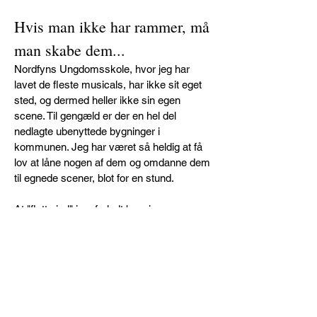
Hvis man ikke har rammer, må
man skabe dem...
Nordfyns Ungdomsskole, hvor jeg har
lavet de fleste musicals, har ikke sit eget
sted, og dermed heller ikke sin egen
scene. Til gengæld er der en hel del
nedlagte ubenyttede bygninger i
kommunen. Jeg har været så heldig at få
lov at låne nogen af dem og omdanne dem
til egnede scener, blot for en stund.
At "flytte ind" i en forladt bygning, er en
proces helt for sig, ved siden af selve
teaterproduktionen. Det har været utroligt
spændende at skifte rammerne ud ved
hver enkelt forestilling, men også en
kæmpe udfordring.