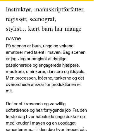
Instruktør, manuskriptforfatter,
regissør, scenograf,
stylist... kært barn har mange
navne
På scenen er børn, unge og voksne
amatører med talent i maven. Bag scenen
er jeg. Jeg er omgivet af dygtige,
passionerede og engagerede hjælpere,
musikere, sminkører, dansere og ildsjæle.
Men processen, idéerne, tankerne og det
overordnede ansvar for produktionen er
mit.
Det er et krævende og vanvittig
udfordrende og helt forrygende job. Fra den
første dag hvor håbefulde unge dukker op,
med knuder i maven og en uopdaget
sangstemme... til den dag hvor tæppet går,